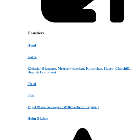
Haustiere
Hund
Katze
Kleintier (Hamster, Meerschweinchen, Kaninchen, Hasen, Chinchilla,
Degu & Frettchen)
Pferd
Fisch
Vogel (Kanarienvogel / Wellensittich / Papagei)
Huhn (Hahn)